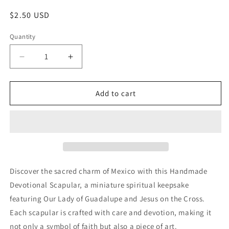
Regular
$2.50 USD
price
Quantity
Decrease
Increase
quantity
quantity
for
for
Escapulario
Escapulario
Add to cart
de
de
La
La
Virgen
Virgen
de
de
Guadalupe
Guadalupe
y
y
Jesus
Jesus
Discover the sacred charm of Mexico with this Handmade
en
en
Devotional Scapular, a miniature spiritual keepsake
la
la
featuring Our Lady of Guadalupe and Jesus on the Cross.
Cruz
Cruz
Mini/Scapular
Mini/Scapular
Each scapular is crafted with care and devotion, making it
of
of
not only a symbol of faith but also a piece of art.