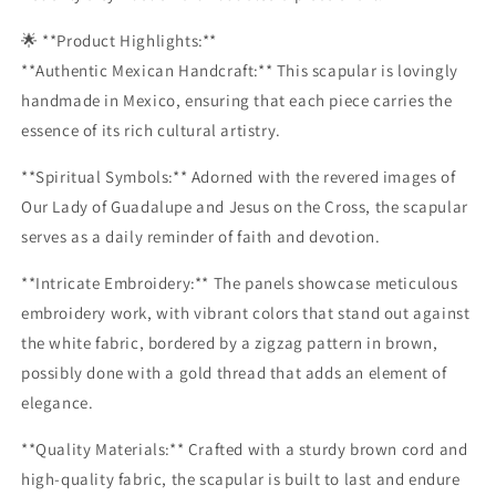
Our
Our
Lady
Lady
🌟 **Product Highlights:**
of
of
**Authentic Mexican Handcraft:** This scapular is lovingly
Guadalupe
Guadalupe
handmade in Mexico, ensuring that each piece carries the
and
and
Jesus
Jesus
essence of its rich cultural artistry.
on
on
the
the
**Spiritual Symbols:** Adorned with the revered images of
Cross
Cross
Our Lady of Guadalupe and Jesus on the Cross, the scapular
Necklace
Necklace
serves as a daily reminder of faith and devotion.
Collar
Collar
Small
Small
**Intricate Embroidery:** The panels showcase meticulous
embroidery work, with vibrant colors that stand out against
the white fabric, bordered by a zigzag pattern in brown,
possibly done with a gold thread that adds an element of
elegance.
**Quality Materials:** Crafted with a sturdy brown cord and
high-quality fabric, the scapular is built to last and endure