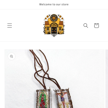
Skip to
Welcome to our store
content
Cart
Skip to
product
information