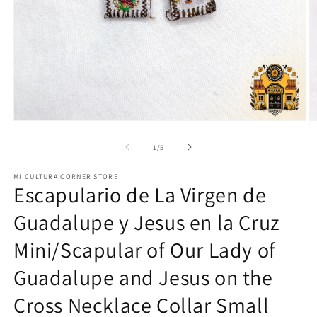
Open
O
media
m
1
2
of
1
/
5
in
in
modal
m
MI CULTURA CORNER STORE
Escapulario de La Virgen de
Guadalupe y Jesus en la Cruz
Mini/Scapular of Our Lady of
Guadalupe and Jesus on the
Cross Necklace Collar Small