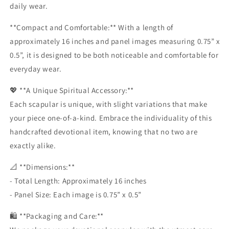
daily wear.
**Compact and Comfortable:** With a length of
approximately 16 inches and panel images measuring 0.75” x
0.5”, it is designed to be both noticeable and comfortable for
everyday wear.
💖 **A Unique Spiritual Accessory:**
Each scapular is unique, with slight variations that make
your piece one-of-a-kind. Embrace the individuality of this
handcrafted devotional item, knowing that no two are
exactly alike.
📐 **Dimensions:**
- Total Length: Approximately 16 inches
- Panel Size: Each image is 0.75” x 0.5”
🛍️ **Packaging and Care:**